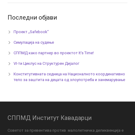
Последни објави
Проект „Safebook”
Симулација на судење
СППМД како партнер во проектот It’s Time!
VI-ти Циклус на Структурен Дијалог
Конститутивната седница на Националното координативно
тело за заштита на децата од злоупотреба и занемарување
СППМД Институт Кавадарци
Советот за превентива против малолетничка деликвенција е