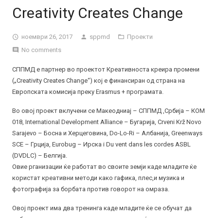
Контакт
Цели
Creativity Creates Change
Мисија и визија
ноември 26, 2017
sppmd
Проекти
Донатори
No comments
Галерија
СППМД е партнер во проектот Креативноста креира промени
(„Creativity Creates Change“) кој е финансиран од страна на
Годишен извештај
Европската комисија преку Erasmus + програмата.
Во овој проект вклучени се Макеодниај – СППМД ,Србија – КОМ
018, International Development Alliance – Бугарија, Crveni Krž Novo
Sarajevo – Босна и Херцеговина, Do-Lo-Ri – Албанија, Greenways
SCE – Грција, Eurobug – Ирска i Du vent dans les cordes ASBL
(DVDLC) – Белгија.
Овие рганизации ќе работат во своите земји каде младите ќе
користат креативни методи како гафика, плес,и музика и
фотографија за борбата против говорот на омраза.
Овој проект има два тренинга каде младите ќе се обучат да