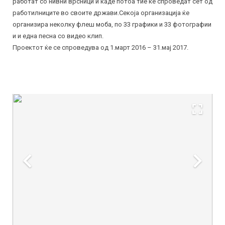
работат со нивни врсници и каде потоа тие ќе спроведат сет од
работилниците во своите држави.Секоја организација ќе
организира неколку флеш моба, по 33 графики и 33 фотографии
и и една песна со видео клип.
Проектот ќе се спроведува од 1.март 2016 – 31.мај 2017.