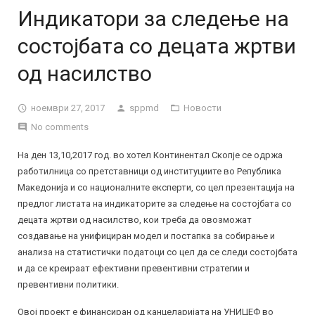
Контакт
Цели
Индикатори за следење на
Мисија и визија
состојбата со децата жртви
Донатори
од насилство
Галерија
ноември 27, 2017
sppmd
Новости
No comments
Годишен извештај
На ден 13,10,2017 год. во хотел Континентал Скопје се одржа
работилница со претставници од институциите во Република
Македонија и со националните експерти, со цел презентација на
предлог листата на индикаторите за следење на состојбата со
децата жртви од насилство, кои треба да овозможат
создавање на унифициран модел и постапка за собирање и
анализа на статистички податоци со цел да се следи состојбата
и да се креираат ефективни превентивни стратегии и
превентивни политики.
Овој проект е финансиран од канцеларијата на УНИЦЕФ во