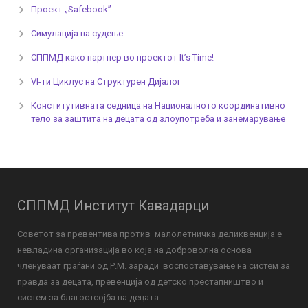
Проект „Safebook”
Симулација на судење
СППМД како партнер во проектот It’s Time!
VI-ти Циклус на Структурен Дијалог
Конститутивната седница на Националното координативно
тело за заштита на децата од злоупотреба и занемарување
СППМД Институт Кавадарци
Советот за превентива против малолетничка деликвенција е
невладина организација во која на доброволна основа
членуваат граѓани од Р.М. заради воспоставување на систем за
правда за децата, превенција од детско престапништво и
систем за благостсојба на децата