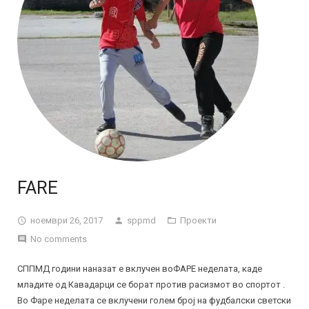
FARE
ноември 26, 2017
sppmd
Проекти
No comments
СППМД години наназат е вклучен воФАРЕ неделата, каде
младите од Кавадарци се борат против расизмот во спортот .
Во Фаре неделата се вклучени голем број на фудбалски светски