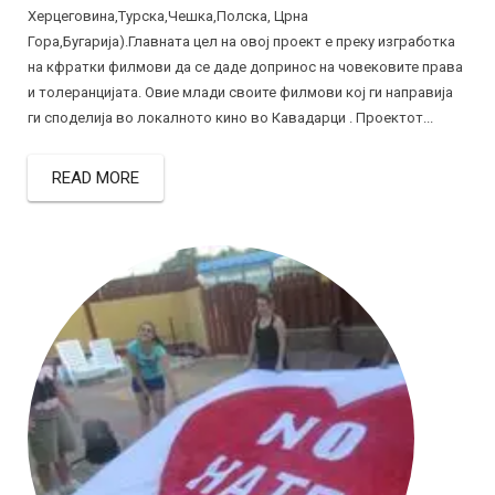
Херцеговина,Турска,Чешка,Полска, Црна
Гора,Бугарија).Главната цел на овој проект е преку изгработка
на кфратки филмови да се даде допринос на човековите права
и толеранцијата. Овие млади своите филмови кој ги направија
ги споделија во локалното кино во Кавадарци . Проектот...
READ MORE