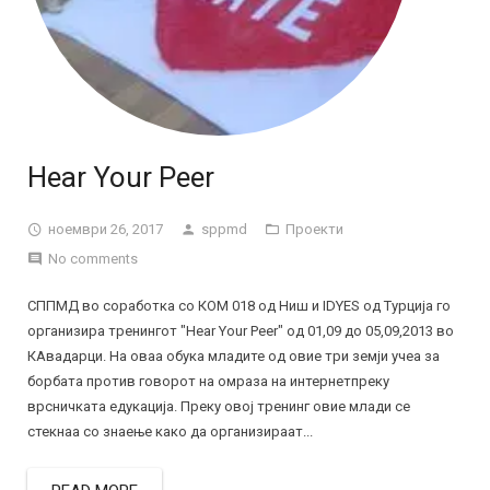
Hear Your Peer
ноември 26, 2017
sppmd
Проекти
No comments
СППМД во соработка со КОМ 018 од Ниш и IDYES од Турција го
организира тренингот "Hear Your Peer" од 01,09 до 05,09,2013 во
КАвадарци. На оваа обука младите од овие три земји учеа за
борбата против говорот на омраза на интернетпреку
врсничката едукација. Преку овој тренинг овие млади се
стекнаа со знаење како да организираат...