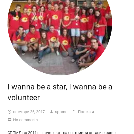
I wanna be a star, I wanna be a
volunteer
ноември 26, 2017
sppmd
Проекти
No comments
СППМД во 2011 на почетокот на септември организираше