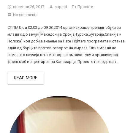
ноември 26, 2017
sppmd
Проекти
No comments
СППМД од 02,03 до 09,03,2014 организираше тренинг обука за
млади од 6 земји( Македонија,Србија,Турска,Бугарија,Спанија и
Полска) кои добија знаење за Hate Fighters програмата и станаа
едни од борците против говорот на омраза. Овие млади не
само што научија што е говор на омраза туку и организираа
флеш моб во центарот на Кавадарци. Проектот е подржан...
READ MORE