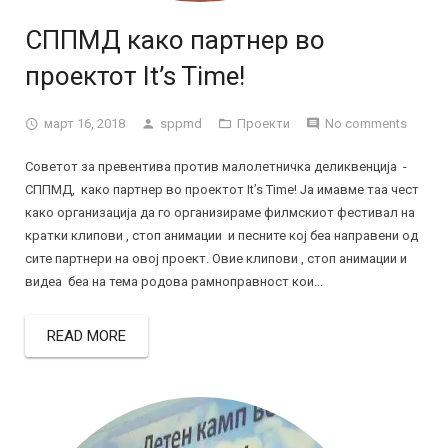
СППМД како партнер во
проектот It’s Time!
март 16, 2018
sppmd
Проекти
No comments
Советот за превентива против малолетничка деликвенција -
СППМД, како партнер во проектот It’s Time! Ја имавме таа чест
како организација да го организираме филмскиот фестивал на
кратки клипови , стоп анимации и песните кој беа направени од
сите партнери на овој проект. Овие клипови , стоп анимации и
видеа беа на тема родова рамноправност кои...
READ MORE