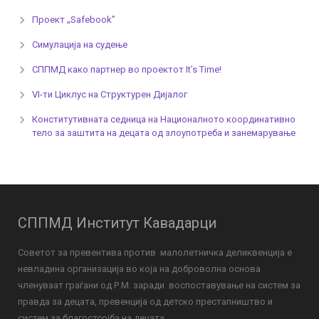
Проект „Safebook”
Симулација на судење
СППМД како партнер во проектот It’s Time!
VI-ти Циклус на Структурен Дијалог
Конститутивната седница на Националното координативно
тело за заштита на децата од злоупотреба и занемарување
СППМД Институт Кавадарци
Советот за превентива против малолетничка деликвенција е
невладина организација во која на доброволна основа
членуваат граѓани од Р.М. заради воспоставување на систем за
правда за децата, превенција од детско престапништво и
систем за благостсојба на децата