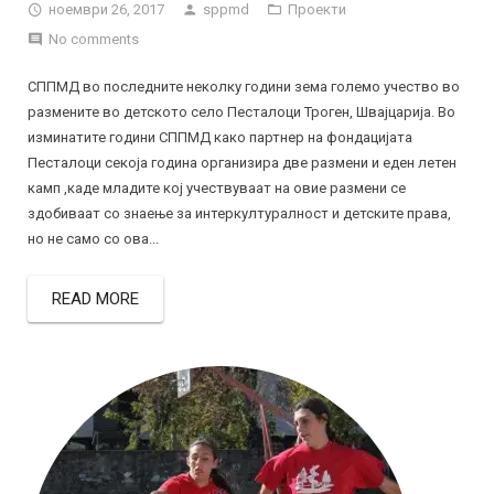
ноември 26, 2017
sppmd
Проекти
No comments
СППМД во последните неколку години зема големо учество во
размените во детското село Песталоци Троген, Швајцарија. Во
изминатите години СППМД како партнер на фондацијата
Песталоци секоја година организира две размени и еден летен
камп ,каде младите кој учествуваат на овие размени се
здобиваат со знаење за интеркултуралност и детските права,
но не само со ова...
READ MORE