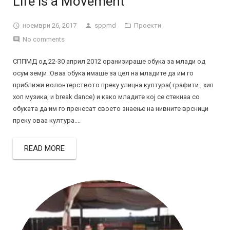
Life is a Movement
ноември 26, 2017
sppmd
Проекти
No comments
СППМД од 22-30 април 2012 оранизираше обука за млади од
осум земји .Оваа обука имаше за цел на младите да им го
приближи волонтерството преку улицна култура( графити , хип
хоп музика, и break dance) и како младите кој се стекнаа со
обуката да им го пренесат своето знаење на нивните врсници
преку оваа култура....
READ MORE