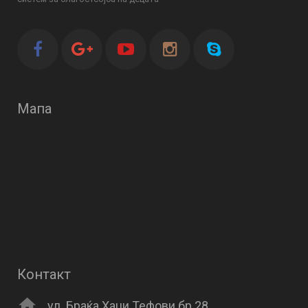
Мапа
Контакт
ул. Браќа Хаџи Тефови бр.28