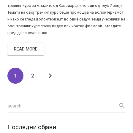
тренинг курс за младите од Кавадарци и млади од плус 7 земји .
Темата на овој тренинг курс беше промоција на волонтеризмот
и како се гледа волонтеризмт во овие седум земји учеснички на
овој тренинг курс преку видео или кратки филмови . Младите
пред да започне оваа...
READ MORE
1
2
Последни објави