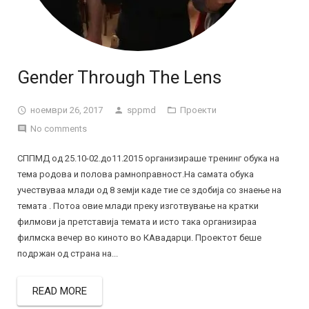
Gender Through The Lens
ноември 26, 2017
sppmd
Проекти
No comments
СППМД од 25.10-02.до11.2015 организираше тренинг обука на
тема родова и полова рамноправност.На самата обука
учествуваа млади од 8 земји каде тие се здобија со знаење на
темата . Потоа овие млади преку изготвување на кратки
филмови ја претставија темата и исто така организираа
филмска вечер во киното во КАвадарци. Проектот беше
подржан од страна на...
READ MORE