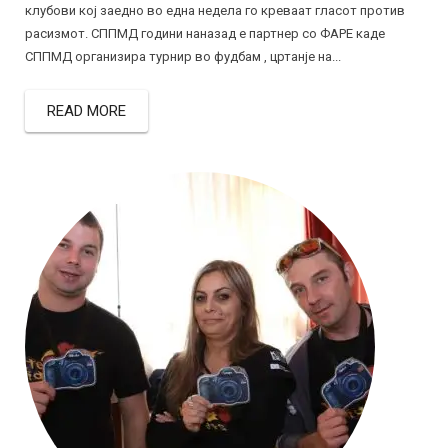
клубови кој заедно во една недела го креваат гласот против
расизмот. СППМД години наназад е партнер со ФАРЕ каде
СППМД организира турнир во фудбам , цртанје на...
READ MORE