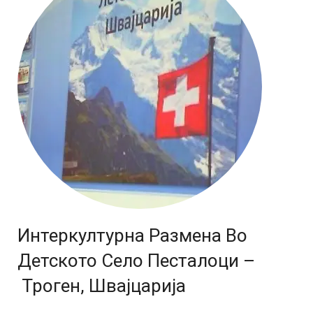
Интеркултурна Размена Во
Детското Село Песталоци –
Троген, Швајцарија